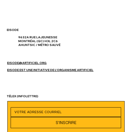
EISODE
9632A RUE LAJEUNESSE
MONTRÉAL (QC) H3L 2C6
AHUNTSIC / MÉTRO SAUVÉ
EISODE@ARTIFICIEL.ORG
EISODE EST UNE INITIATIVE DE L'ORGANISME ARTIFICIEL
TÉLEX
(INFOLETTRE)
S'INSCRIRE