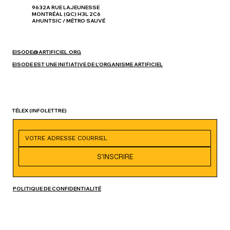
9632A RUE LAJEUNESSE
MONTRÉAL (QC) H3L 2C6
AHUNTSIC / MÉTRO SAUVÉ
EISODE@ARTIFICIEL.ORG
EISODE EST UNE INITIATIVE DE L'ORGANISME ARTIFICIEL
TÉLEX
(INFOLETTRE)
S'INSCRIRE
POLITIQUE DE CONFIDENTIALITÉ