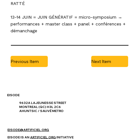
RATTÉ
13-14 JUIN = JUIN GÉNÉRATIF = micro-symposium →
performances + master class + panel + conférences +
démanchage
Previous Item
Next Item
EISODE
9632A LAJEUNESSE STREET
MONTREAL (QC) H3L 2C6
AHUNTSIC / SAUVÉ METRO
EISODE@ARTIFICIEL.ORG
EISODE IS AN
ARTIFICIEL.ORG
INITIATIVE