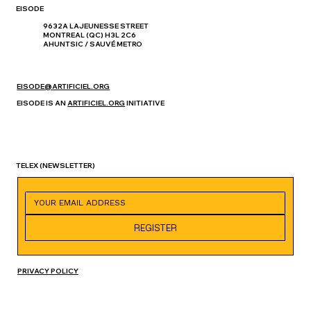
EISODE
9632A LAJEUNESSE STREET
MONTREAL (QC) H3L 2C6
AHUNTSIC / SAUVÉ METRO
EISODE@ARTIFICIEL.ORG
EISODE IS AN
ARTIFICIEL.ORG
INITIATIVE
TELEX
(NEWSLETTER)
REGISTER
PRIVACY POLICY