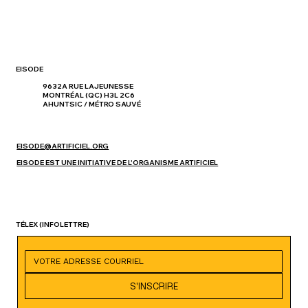
EISODE
9632A RUE LAJEUNESSE
MONTRÉAL (QC) H3L 2C6
AHUNTSIC / MÉTRO SAUVÉ
EISODE@ARTIFICIEL.ORG
EISODE EST UNE INITIATIVE DE L'ORGANISME ARTIFICIEL
TÉLEX
(INFOLETTRE)
S'INSCRIRE