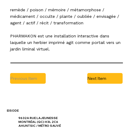
remède / poison / mémoire / métamorphose /
médicament / occulte / plante / oubliée / envisagée /
agent / actif / récit / transformation
PHARMAKON est une installation interactive dans
laquelle un herbier imprimé agit comme portail vers un
jardin liminal virtuel.
Previous Item
Next Item
EISODE
9632A RUE LAJEUNESSE
MONTRÉAL (QC) H3L 2C6
AHUNTSIC / MÉTRO SAUVÉ