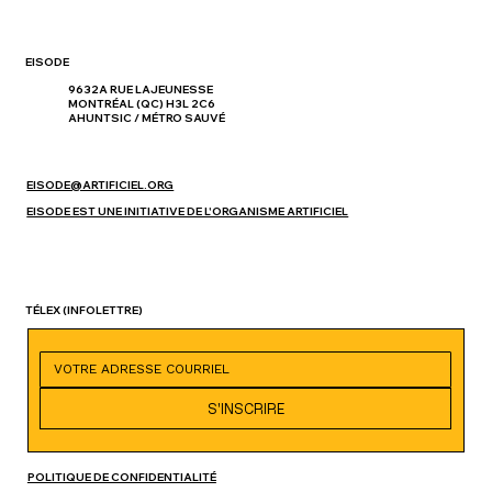
EISODE
9632A RUE LAJEUNESSE
MONTRÉAL (QC) H3L 2C6
AHUNTSIC / MÉTRO SAUVÉ
EISODE@ARTIFICIEL.ORG
EISODE EST UNE INITIATIVE DE L'ORGANISME ARTIFICIEL
TÉLEX
(INFOLETTRE)
S'INSCRIRE
POLITIQUE DE CONFIDENTIALITÉ